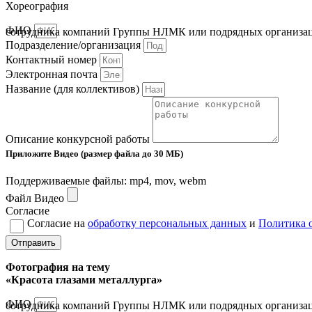
Хореография
ФИО
сотрудника компаний Группы НЛМК или подрядных организа
Подразделение/организация
Контактный номер
Электронная почта
Название (для коллективов)
Описание конкурсной работы
Приложите Видео (размер файла до 30 МБ)
Поддерживаемые файлы: mp4, mov, webm
Файл Видео
Согласие
Согласие на
обработку персональных данных
и
Политика 
Отправить
Фотография на тему
«Красота глазами металлурга»
ФИО
сотрудника компаний Группы НЛМК или подрядных организа