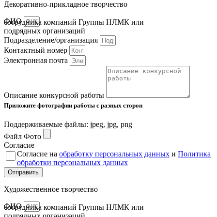
Декоративно-прикладное творчество
ФИО
сотрудника компаний Группы НЛМК или
подрядных организаций
Подразделение/организация
Контактный номер
Электронная почта
Описание конкурсной работы
Приложите фотографии работы с разных сторон
Поддерживаемые файлы: jpeg, jpg, png
Файл Фото
Согласие
Согласие на
обработку персональных данных
и
Политика
обработки персональных данных
Отправить
Художественное творчество
ФИО
сотрудника компаний Группы НЛМК или
подрядных организаций