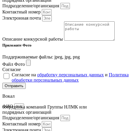
подрядных организаций
Подразделение/организация
Контактный номер
Электронная почта
Описание конкурсной работы
Приложите Фото
Поддерживаемые файлы: jpeg, jpg, png
Файл Фото
Согласие
Согласие на
обработку персональных данных
и
Политика
обработки персональных данных
Отправить
Вокал
ФИО
сотрудника компаний Группы НЛМК или
подрядных организаций
Подразделение/организация
Контактный номер
Электронная почта